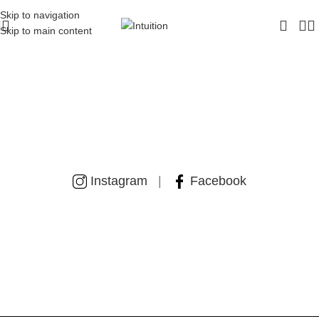
ΔΩΡΕΑΝ ΜΕΤΑΦΟΡΙΚΑ - ΤΗΛ:
210-6230003
Skip to navigation
Skip to main content
SUMMER SETS
ACCESSORIES
Instagram
|
Facebook
KAFTANS
SUMMER DRESSES