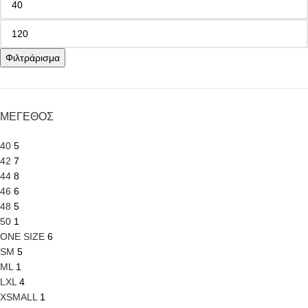
Φιλτράρισμα
ΜΕΓΕΘΟΣ
40
5
42
7
44
8
46
6
48
5
50
1
ONE SIZE
6
SM
5
ML
1
LXL
4
XSMALL
1