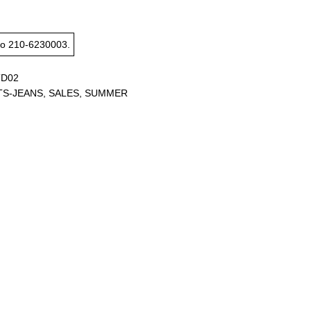
το
210-6230003
.
TD02
TS-JEANS
,
SALES
,
SUMMER