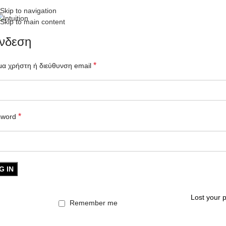
Skip to navigation
Skip to main content
νδεση
*
α χρήστη ή διεύθυνση email
*
sword
G IN
Lost your 
Remember me