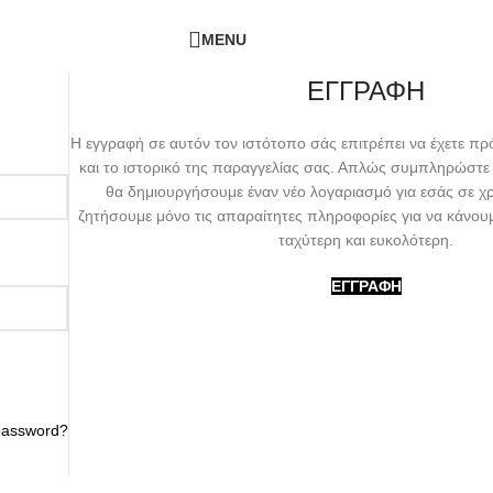
ΔΩΡΕΑΝ ΜΕΤΑΦΟΡΙΚΑ - ΤΗΛ:
210-6230003
MENU
ΕΓΓΡΑΦΗ
Η εγγραφή σε αυτόν τον ιστότοπο σάς επιτρέπει να έχετε 
και το ιστορικό της παραγγελίας σας. Απλώς συμπληρώστε
θα δημιουργήσουμε έναν νέο λογαριασμό για εσάς σε χ
ζητήσουμε μόνο τις απαραίτητες πληροφορίες για να κάνουμ
ταχύτερη και ευκολότερη.
ΕΓΓΡΑΦΉ
password?