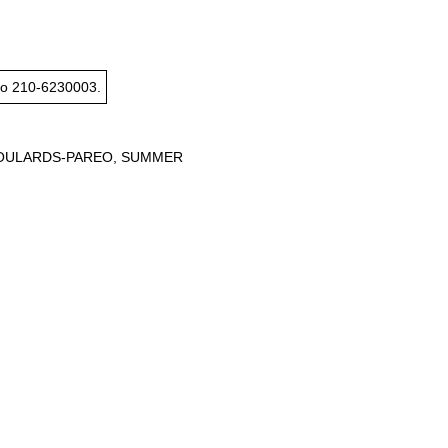
το
210-6230003
.
OULARDS-PAREO
,
SUMMER