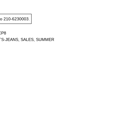
το
210-6230003
.
CP8
TS-JEANS
,
SALES
,
SUMMER