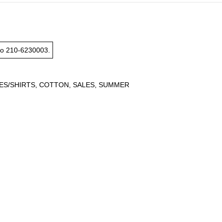
το
210-6230003
.
ES/SHIRTS
,
COTTON
,
SALES
,
SUMMER