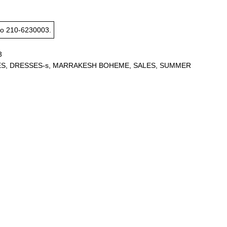
το
210-6230003
.
3
ES
,
DRESSES-s
,
MARRAKESH BOHEME
,
SALES
,
SUMMER