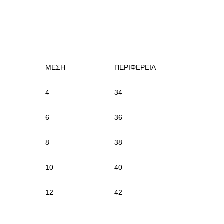
ΜΕΣΗ
ΠΕΡΙΦΕΡΕΙΑ
4
34
6
36
8
38
10
40
12
42