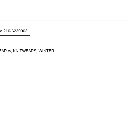
το
210-6230003
.
EAR-w
,
KNITWEARS
,
WINTER